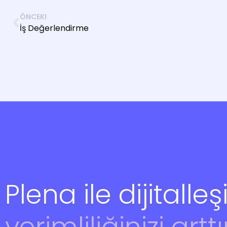
ÖNCEKI
İş Değerlendirme
Plena ile dijitalleş
verimliliğinizi arttı