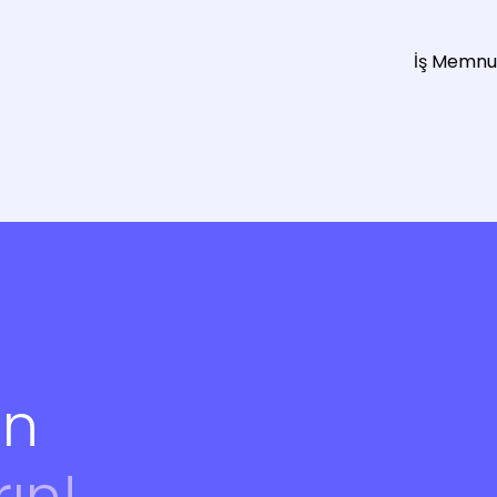
İş Memnun
in
rın!