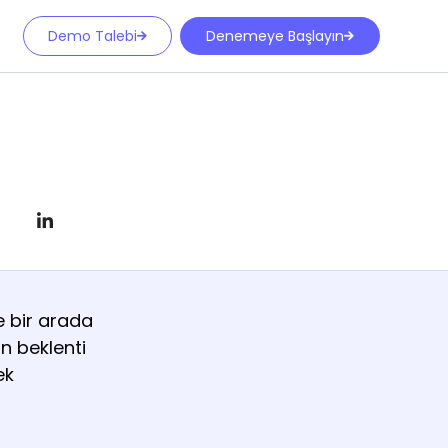
Demo Talebi
Denemeye Başlayın
ve bir arada
ın beklenti
ek