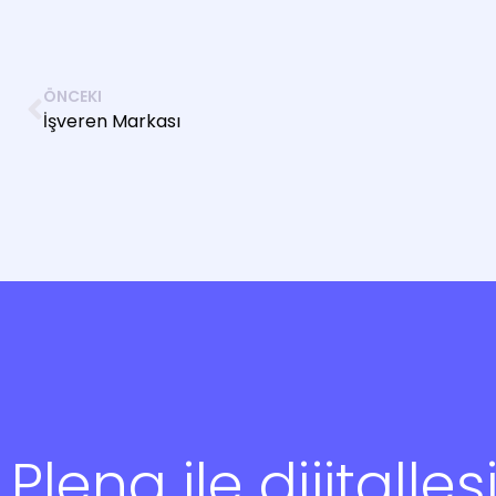
ÖNCEKI
İşveren Markası
Plena ile dijitalleş